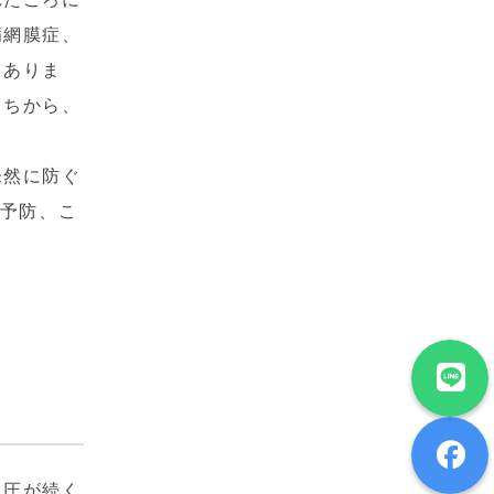
病網膜症、
もありま
うちから、
未然に防ぐ
次予防、こ
血圧が続く