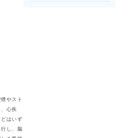
喫煙やスト
ん、心疾
などはいず
進行し、脳