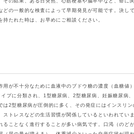
。その結果、ある日突然、心筋梗塞や脳卒中など、命に
などの一般的な検査によって早期発見が可能です。決し
を持たれた時は、お早めにご相談ください。
作用が不十分なために血液中のブドウ糖の濃度（血糖値
タイプに分類され、1型糖尿病、2型糖尿病、妊娠糖尿病
では2型糖尿病が圧倒的に多く、その発症にはインスリン
、ストレスなどの生活習慣が関係しているといわれてい
れることなく進行することが多い病気です。口渇（のど
尿（尿の量が増える）、体重減少といった自覚症状が現