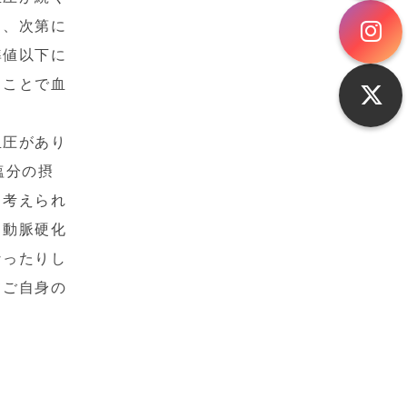
り、次第に
準値以下に
ることで血
血圧があり
塩分の摂
と考えられ
、動脈硬化
なったりし
てご自身の