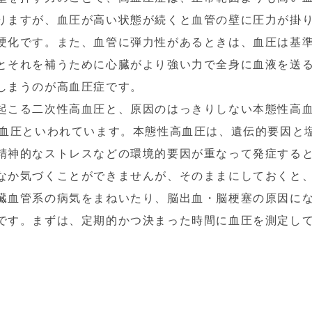
りますが、血圧が高い状態が続くと血管の壁に圧力が掛
硬化です。また、血管に弾力性があるときは、血圧は基
とそれを補うために心臓がより強い力で全身に血液を送
しまうのが高血圧症です。
起こる二次性高血圧と、原因のはっきりしない本態性高
高血圧といわれています。本態性高血圧は、遺伝的要因と
精神的なストレスなどの環境的要因が重なって発症する
なか気づくことができませんが、そのままにしておくと
臓血管系の病気をまねいたり、脳出血・脳梗塞の原因に
です。まずは、定期的かつ決まった時間に血圧を測定し