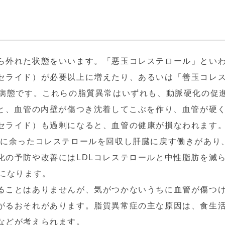
ら外れた状態をいいます。「悪玉コレステロール」といわ
セライド）が必要以上に増えたり、あるいは「善玉コレ
る病態です。これらの脂質異常はいずれも、動脈硬化の促
ると、血管の内壁が傷つき沈着してこぶを作り、血管が硬
セライド）も過剰になると、血管の健康が損なわれます。
ずに余ったコレステロールを回収し肝臓に戻す働きがあり
化の予防や改善にはLDLコレステロールと中性脂肪を減
になります。
ることはありませんが、気がつかないうちに血管が傷つ
がるおそれがあります。脂質異常症の主な原因は、食生
などが考えられます。