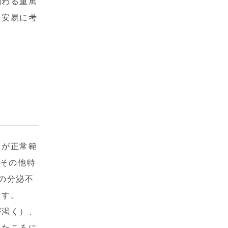
関わる重篤
て安易に考
）が正常範
、その他特
の分泌不
ます。
が渇く）、
れたころに