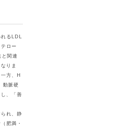
れるLDL
ステロー
進と関連
くなりま
一方、H
、動脈硬
らし、「善
けられ、静
活（肥満・