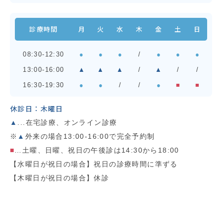
診療時間
月
火
水
木
金
土
日
08:30-12:30
●
●
●
/
●
●
●
13:00-16:00
▲
▲
▲
/
▲
/
/
16:30-19:30
●
●
/
/
●
■
■
休診日：木曜日
▲
...在宅診療、オンライン診療
※
▲
外来の場合13:00-16:00で完全予約制
■
…土曜、日曜、祝日の午後診は14:30から18:00
【水曜日が祝日の場合】祝日の診療時間に準ずる
【木曜日が祝日の場合】休診