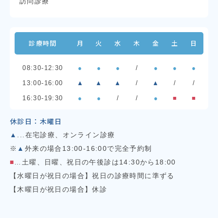
訪問診療
診療時間
月
火
水
木
金
土
日
08:30-12:30
●
●
●
/
●
●
●
13:00-16:00
▲
▲
▲
/
▲
/
/
16:30-19:30
●
●
/
/
●
■
■
休診日：木曜日
▲
...在宅診療、オンライン診療
※
▲
外来の場合13:00-16:00で完全予約制
■
…土曜、日曜、祝日の午後診は14:30から18:00
【水曜日が祝日の場合】祝日の診療時間に準ずる
【木曜日が祝日の場合】休診