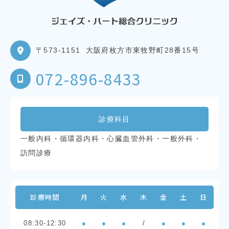
〒573-1151
大阪府枚方市東牧野町28番15号
072-896-8433
診療科目
一般内科・循環器内科・心臓血管外科・一般外科・
訪問診療
診療時間
月
火
水
木
金
土
日
08:30-12:30
●
●
●
/
●
●
●